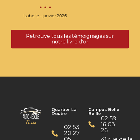
Quartier La
Campus Belle
Doutre
Beille
02 59
16 03
02 53
26
20 27
05
41 rue de la
Lande
14 rue
Centre
Beaurepaire
Commercial
49000
Beaussier
ANGERS
49000
ANGERS
Consulter
Consulter