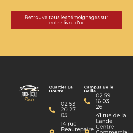
Retrouve tous les témoignages sur
notre livre d'or
Quartier La
Campus Belle
Doutre
Beille
02 59
16 03
02 53
26
20 27
05
41 rue de la
Lande
14 rue
Centre
Beaurepaire
Commercial